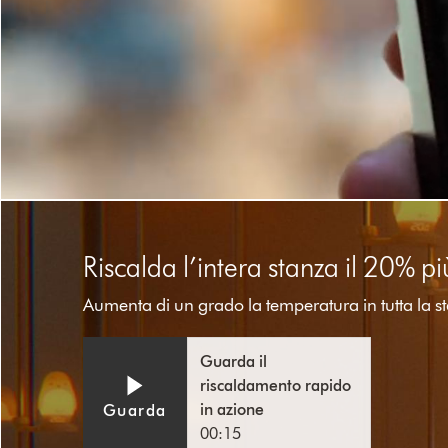
Video
Transcript
Riscalda l’intera stanza il 20% 
Aumenta di un grado la temperatura in tutta la st
Video
Apri
Guarda il
trascrizione
Transcript
riscaldamento rapido
video
in azione
Guarda
00:15