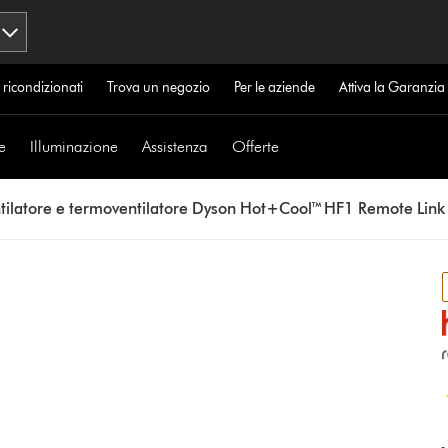
 ricondizionati
Trova un negozio
Per le aziende
Attiva la Garanzi
e
Illuminazione
Assistenza
Offerte
tilatore e termoventilatore Dyson Hot+Cool™ HF1 Remote Link