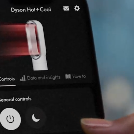
Apri
trascrizione
video