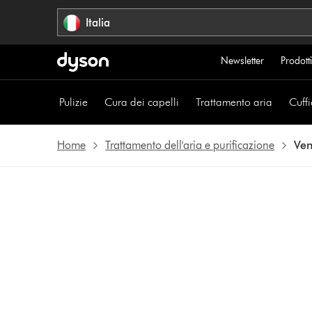
Salta
Italia
navigazione
Newsletter
Prodotti
Pulizie
Cura dei capelli
Trattamento aria
Cuffi
Home
Trattamento dell'aria e purificazione
Ven