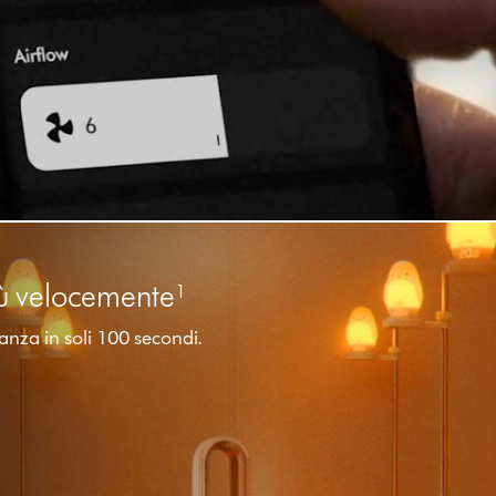
più velocemente¹
anza in soli 100 secondi.