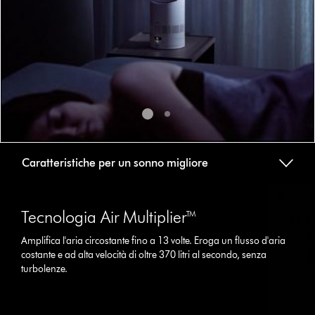
dots.
Caratteristiche per un sonno migliore
This
is
Tecnologia Air Multiplier™
a
carousel
Amplifica l'aria circostante fino a 13 volte. Eroga un flusso d'aria
with
costante e ad alta velocità di oltre 370 litri al secondo, senza
slides.
turbolenze.
Use
Next
and