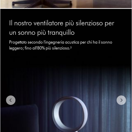
This
is
Il nostro ventilatore più silenzioso per
a
carousel
un sonno più tranquillo
with
slides.
Progettato secondo l'ingegneria acustica per chi ha il sonno
Use
leggero; fino all'80% più silenzioso.²
Next
and
Previous
buttons
to
navigate,
or
jump
to
a
slide
with
the
slide