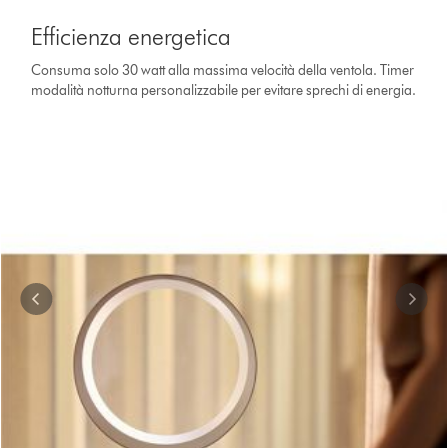
is
Efficienza energetica
a
carousel
Consuma solo 30 watt alla massima velocità della ventola. Timer
with
modalità notturna personalizzabile per evitare sprechi di energia.
slides.
Use
Next
and
Previous
buttons
to
navigate,
or
jump
to
a
slide
with
the
slide
dots.