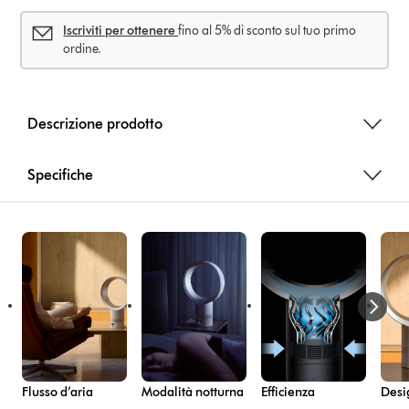
Iscriviti per ottenere
fino al 5% di sconto sul tuo primo
ordine.
Descrizione prodotto
Specifiche
Flusso d’aria
Modalità notturna
Efficienza
Desi