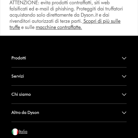
ATTENZIONE: evita prodotti contraffatti, siti web
falsificati ed e-mail di phishing. Proteggiti dai truffatori
acquistando solo direttamente da Dyson.it e dai
rivenditori autorizzati di terze parti.
Scopri di più sulle
truffe
e sulle
macchine contraffatte.
Prodotti
Servizi
Chi siamo
Altro da Dyson
Italia