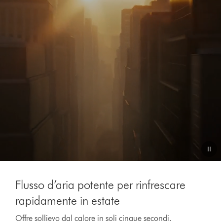
Apri
trascrizione
video
Video
Transcript
Flusso d’aria potente per rinfrescare
rapidamente in estate
Offre sollievo dal calore in soli cinque secondi.