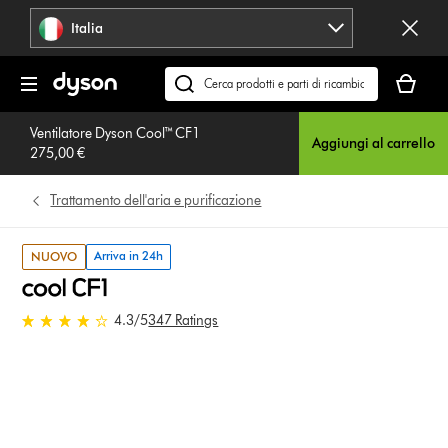
Salta
Italia
navigazione
Il
carrello
Cerca
è
su
vuoto
Ventilatore Dyson Cool™ CF1
dyson.it
Aggiungi al carrello
275,00 €
Trattamento dell'aria e purificazione
Arriva in 24h
NUOVO
4.3 stelle su 5 da 347 Ratings
4.3
/5
347 Ratings