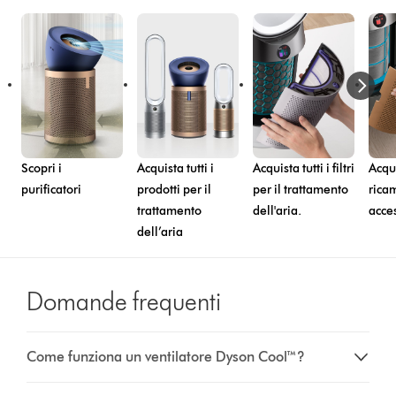
Scopri i
Acquista tutti i
Acquista tutti i filtri
Acqui
purificatori
prodotti per il
per il trattamento
rica
trattamento
dell'aria.
acce
dell’aria
Domande frequenti
Come funziona un ventilatore Dyson Cool™?