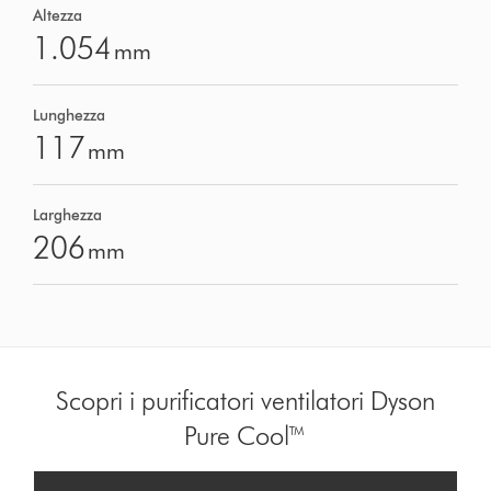
Altezza
1.054
mm
Lunghezza
117
mm
Larghezza
206
mm
Scopri i purificatori ventilatori Dyson
Pure Cool™