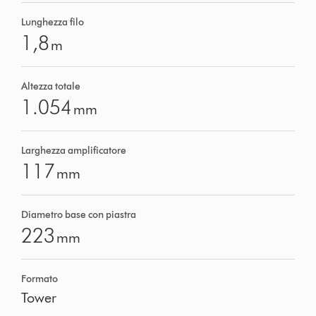
Lunghezza filo
1,8
m
Altezza totale
1.054
mm
Larghezza amplificatore
117
mm
Diametro base con piastra
223
mm
Formato
Tower