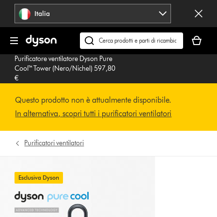
Salta
Italia
navigazione
Il
carrello
Cerca
è
su
Purificatore ventilatore Dyson Pure
vuoto
dyson.it
Cool™ Tower (Nero/Nichel) 597,80
€
Questo prodotto non è attualmente disponibile.
In alternativa, scopri tutti i purificatori ventilatori
Purificatori ventilatori
Esclusiva Dyson