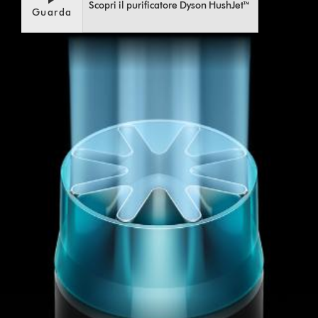
trascrizione
Scopri il purificatore Dyson HushJet™
Guarda
video