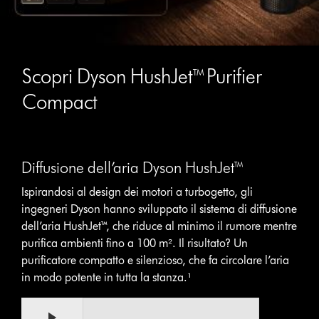
Scopri Dyson HushJet™ Purifier
Compact
Diffusione dell’aria Dyson HushJet™
Ispirandosi al design dei motori a turbogetto, gli
ingegneri Dyson hanno sviluppato il sistema di diffusione
dell’aria HushJet™, che riduce al minimo il rumore mentre
purifica ambienti fino a 100 m². Il risultato? Un
purificatore compatto e silenzioso, che fa circolare l’aria
in modo potente in tutta la stanza.¹
Video
Apri
Transcript