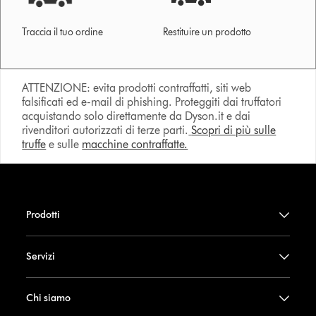
Traccia il tuo ordine
Restituire un prodotto
ATTENZIONE: evita prodotti contraffatti, siti web
falsificati ed e-mail di phishing. Proteggiti dai truffatori
acquistando solo direttamente da Dyson.it e dai
rivenditori autorizzati di terze parti.
Scopri di più sulle
truffe
e sulle
macchine contraffatte.
Prodotti
Servizi
Chi siamo