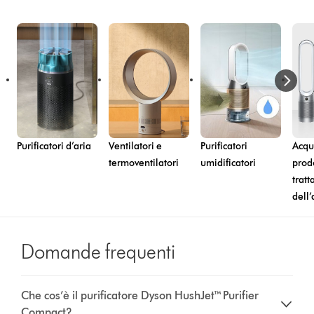
Purificatori d’aria
Ventilatori e
Purificatori
Acqui
termoventilatori
umidificatori
prodo
trat
dell’
Domande frequenti
Che cos’è il purificatore Dyson HushJet™ Purifier
Compact?