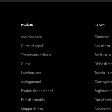
Prodotti
Servizi
Aspirapolvere
Contattaci
Cura dei capelli
Assistenza
Trattamento dell'aria
Restituisci 
Cuffie
Diritto di re
Illuminazione
Traccia il t
Asciugamani
Consegna de
Prodotti ricondizionati
Registrazio
Parti di ricambio
Dati di con
Mappa del sito
Apparecchi c