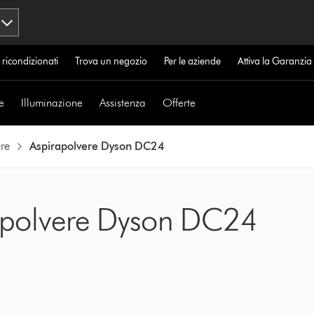
 ricondizionati
Trova un negozio
Per le aziende
Attiva la Garanzi
e
Illuminazione
Assistenza
Offerte
re
Aspirapolvere Dyson DC24
rapolvere Dyson DC24