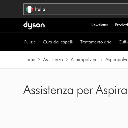
Salta
Italia
navigazione
Newsletter
Prodotti
Pulizie
Cura dei capelli
Trattamento aria
Cuffi
Home
Assistenza
Aspirapolvere
Aspirapolve
Assistenza per Aspi