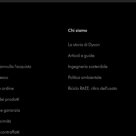
Chi siamo
La storia di Dyson
Articoli e guide
o annulla l'acquisto
Ingegneria sostenibile
cesso
Politica ambientale
uo ordine
Riciclo RAEE: ritiro dell'usato
i prodotti
ne garanzia
formità
ontraffatti