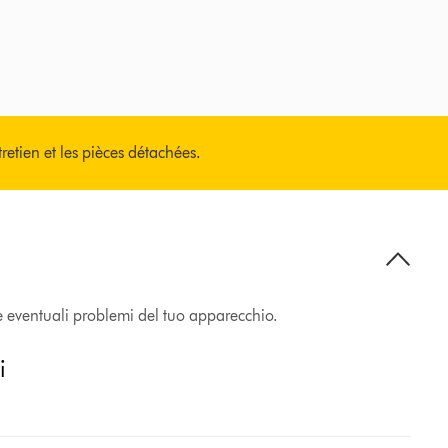
tretien et les pièces détachées.
e eventuali problemi del tuo apparecchio.
i