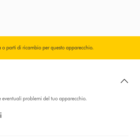
a o parti di ricambio per questo apparecchio.
e eventuali problemi del tuo apparecchio.
i