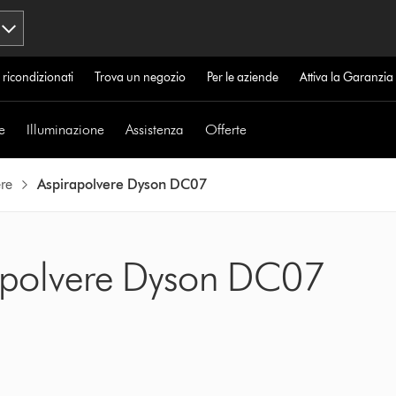
 ricondizionati
Trova un negozio
Per le aziende
Attiva la Garanzi
e
Illuminazione
Assistenza
Offerte
re
Aspirapolvere Dyson DC07
rapolvere Dyson DC07