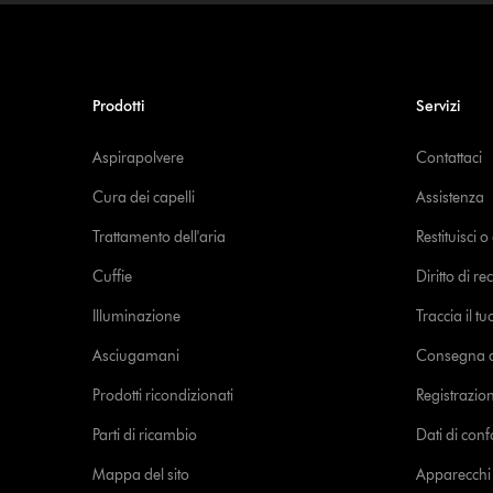
Prodotti
Servizi
Aspirapolvere
Contattaci
Cura dei capelli
Assistenza
Trattamento dell'aria
Restituisci 
Cuffie
Diritto di re
Illuminazione
Traccia il t
Asciugamani
Consegna de
Prodotti ricondizionati
Registrazio
Parti di ricambio
Dati di con
Mappa del sito
Apparecchi c