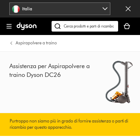
Salta
Italia
navigazione
Il
carrello
Cerca
è
su
vuoto
dyson.it
Aspirapolvere a traino
Assistenza per Aspirapolvere a
traino Dyson DC26
Purtroppo non siamo più in grado di fornire assistenza o parti di
ricambio per questo apparecchio.