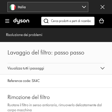
Salta
Italia
navigazione
Il
carrello
Cerca
è
su
vuoto
dyson.it
Risoluzione dei problemi
Lavaggio del filtro: passo passo
Visualizza tutti i passaggi
Reference code:
SX4C
Rimozione del filtro
Ruotare il filtro in senso antiorario, rimuoverlo delicatamente dal
corpo macchina