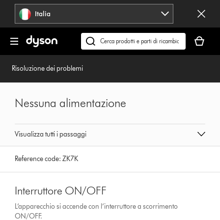
Salta
Italia
navigazione
Il
carrello
Cerca
è
su
vuoto
dyson.it
Risoluzione dei problemi
Nessuna alimentazione
Visualizza tutti i passaggi
Reference code:
ZK7K
Interruttore ON/OFF
L’apparecchio si accende con l’interruttore a scorrimento
ON/OFF.