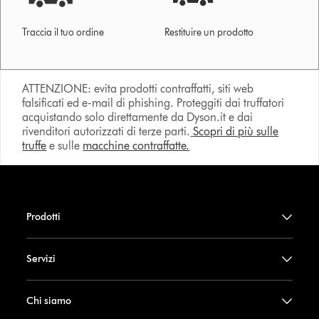
Traccia il tuo ordine
Restituire un prodotto
ATTENZIONE: evita prodotti contraffatti, siti web
falsificati ed e-mail di phishing. Proteggiti dai truffatori
acquistando solo direttamente da Dyson.it e dai
rivenditori autorizzati di terze parti.
Scopri di più sulle
truffe
e sulle
macchine contraffatte.
Prodotti
Servizi
Chi siamo