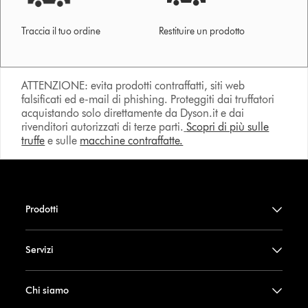
Traccia il tuo ordine
Restituire un prodotto
ATTENZIONE: evita prodotti contraffatti, siti web
falsificati ed e-mail di phishing. Proteggiti dai truffatori
acquistando solo direttamente da Dyson.it e dai
rivenditori autorizzati di terze parti.
Scopri di più sulle
truffe
e sulle
macchine contraffatte.
Prodotti
Servizi
Chi siamo