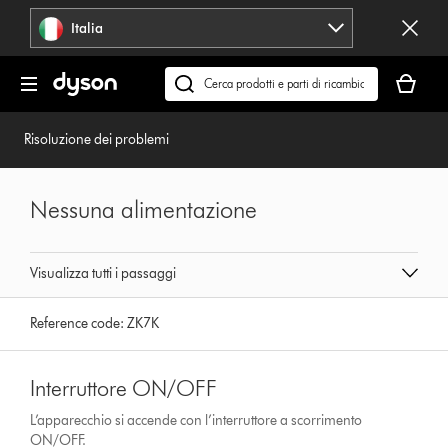
Salta
Italia
navigazione
Il
carrello
Cerca
è
su
vuoto
dyson.it
Risoluzione dei problemi
Nessuna alimentazione
Visualizza tutti i passaggi
Reference code:
ZK7K
Interruttore ON/OFF
L’apparecchio si accende con l’interruttore a scorrimento
ON/OFF.