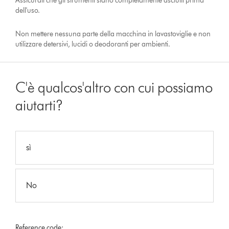
Assicurati che gli strumenti siano completamente asciutti prima
dell'uso.
Non mettere nessuna parte della macchina in lavastoviglie e non
utilizzare detersivi, lucidi o deodoranti per ambienti.
C'è qualcos'altro con cui possiamo
aiutarti?
sì
No
Reference code: