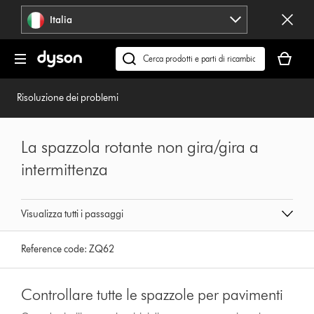
Salta
Italia
navigazione
Il
carrello
Cerca
è
su
vuoto
dyson.it
Risoluzione dei problemi
La spazzola rotante non gira/gira a
intermittenza
Visualizza tutti i passaggi
Reference code:
ZQ62
Controllare tutte le spazzole per pavimenti