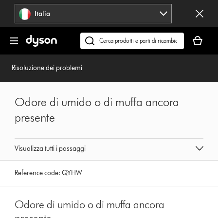
Salta
Italia
navigazione
Il
carrello
Cerca
è
su
vuoto
dyson.it
Risoluzione dei problemi
Odore di umido o di muffa ancora
presente
Visualizza tutti i passaggi
Reference code:
QYHW
Odore di umido o di muffa ancora