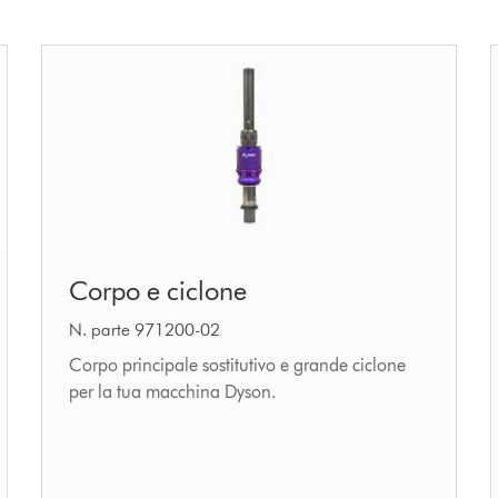
Corpo
Corpo e ciclone
e
ciclone
N. parte 971200-02
Corpo principale sostitutivo e grande ciclone
per la tua macchina Dyson.