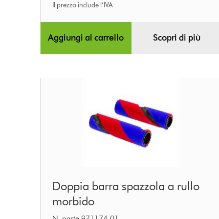
Il prezzo include l’IVA
Aggiungi al carrello
Scopri di più
Doppia
Doppia barra spazzola a rullo
barra
morbido
spazzola
N. parte 971174-01