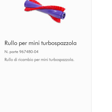
Rullo
Rullo per mini turbospazzola
per
mini
N. parte 967480-04
turbospazzola
Rullo di ricambio per mini turbospazzola.