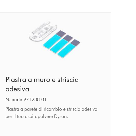
Piastra
Piastra a muro e striscia
a
adesiva
muro
e
N. parte 971238-01
striscia
Piastra a parete di ricambio e striscia adesiva
per il tuo aspirapolvere Dyson.
adesiva