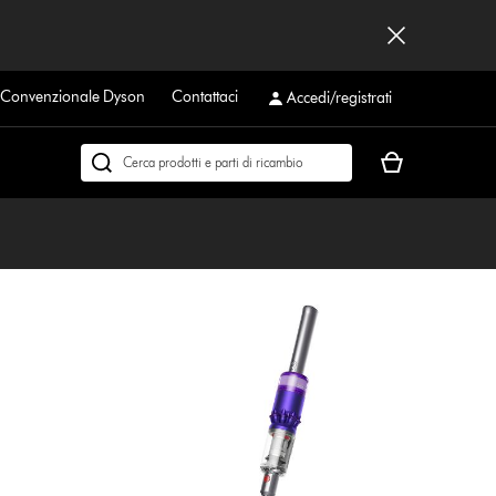
a Convenzionale Dyson
Contattaci
Accedi/registrati
Il
Cerca
carrello
su
è
dyson.it
vuoto