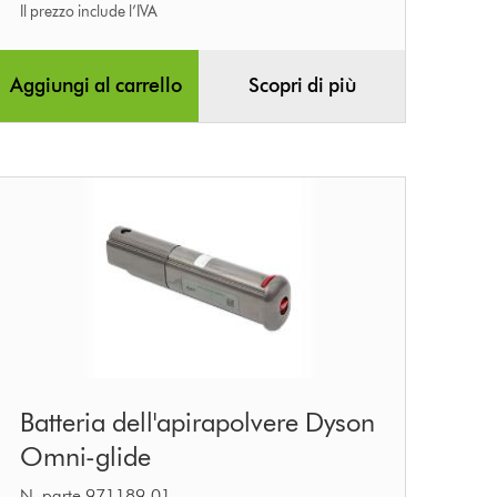
Il prezzo include l’IVA
Aggiungi al carrello
Scopri di più
Batteria
Batteria dell'apirapolvere Dyson
dell'apirapolvere
Omni-glide
Dyson
N. parte 971189-01