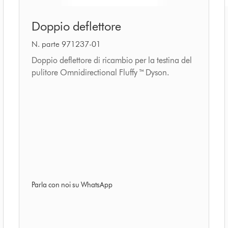
Doppio
Doppio deflettore
deflettore
N. parte 971237-01
Doppio deflettore di ricambio per la testina del
pulitore Omnidirectional Fluffy ™ Dyson.
Parla con noi su WhatsApp