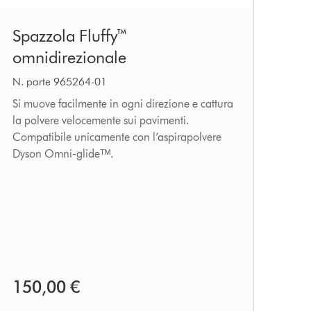
Spazzola
Spazzola Fluffy™
Fluffy™
omnidirezionale
omnidirezionale
N. parte 965264-01
Si muove facilmente in ogni direzione e cattura
la polvere velocemente sui pavimenti.
Compatibile unicamente con l’aspirapolvere
Dyson Omni-glideᵀᴹ.
150,00 €