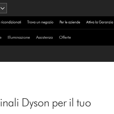
 ricondizionati
Trova un negozio
Per le aziende
Attiva la Garanzi
e
Illuminazione
Assistenza
Offerte
inali Dyson per il tuo