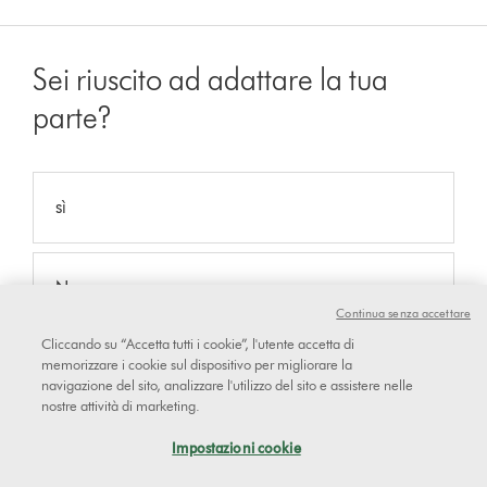
Sei riuscito ad adattare la tua
parte?
sì
No
Continua senza accettare
Cliccando su “Accetta tutti i cookie”, l'utente accetta di
memorizzare i cookie sul dispositivo per migliorare la
Consultare la guida passo per passo su come
navigazione del sito, analizzare l'utilizzo del sito e assistere nelle
sostituire il rullo morbido della spazzola
nostre attività di marketing.
Impostazioni cookie
Reference code: