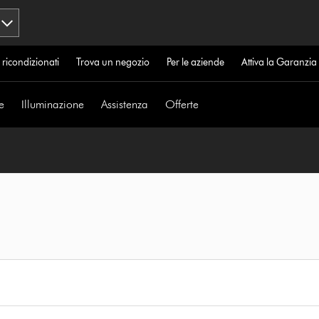
 ricondizionati
Trova un negozio
Per le aziende
Attiva la Garanzi
e
Illuminazione
Assistenza
Offerte