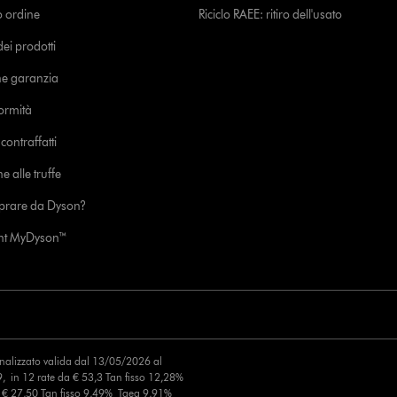
uo ordine
Riciclo RAEE: ritiro dell'usato
i prodotti
ne garanzia
formità
ontraffatti
e alle truffe
prare da Dyson?
unt MyDyson™
finalizzato valida dal 13/05/2026 al
, in 12 rate da € 53,3 Tan fisso 12,28%
a € 27,50 Tan fisso 9,49% Taeg 9,91%