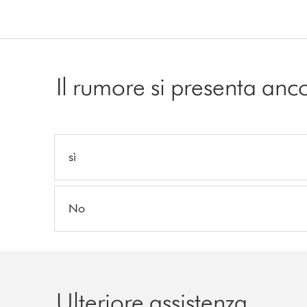
Il rumore si presenta anc
sì
No
Ulteriore assistenza