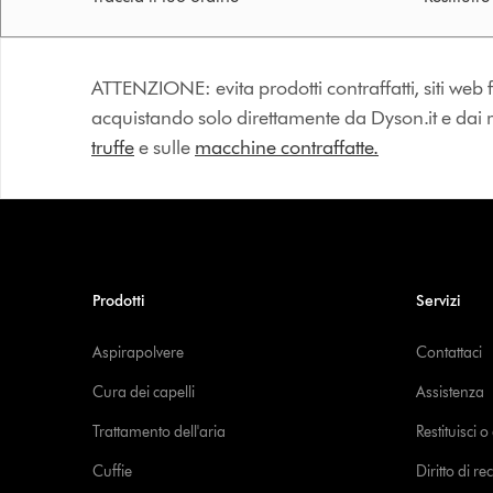
ATTENZIONE: evita prodotti contraffatti, siti web fa
acquistando solo direttamente da Dyson.it e dai riv
truffe
e sulle
macchine contraffatte.
Prodotti
Servizi
Aspirapolvere
Contattaci
Cura dei capelli
Assistenza
Trattamento dell'aria
Restituisci 
Cuffie
Diritto di re