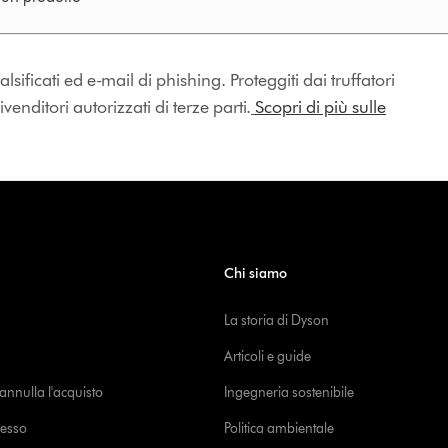
lsificati ed e-mail di phishing. Proteggiti dai truffatori
enditori autorizzati di terze parti.
Scopri di più sulle
Chi siamo
La storia di Dyson
Articoli e guide
o annulla l'acquisto
Ingegneria sostenibile
cesso
Politica ambientale