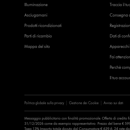
Illuminazione
Traccia il t
Asciugamani
Consegna de
Prodotti ricondizionati
Registrazio
Parti di ricambio
Dati di con
Mappa del sito
Apparecchi c
Fai attenzion
Perchè com
Il tuo acco
Politica globale sulla privacy
Gestione dei Cookie
Avviso sui dati
Messaggio pubblicitario con finalità promozionale. Offerta di credito 
31/12/2026 come da esempio rappresentativo: Prezzo del bene € 599
Taeg 13% Importo totale dovuto dal Consumatore € 639,6, 24 rate d