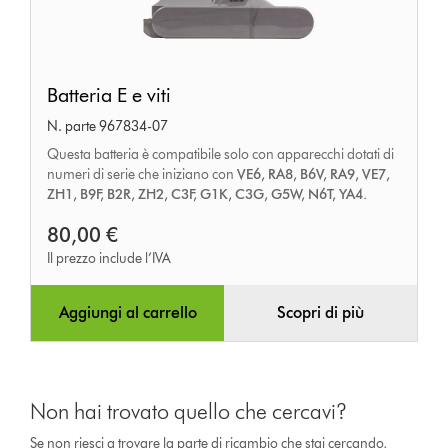
Batteria
Batteria E e viti
E
N. parte 967834-07
e
Questa batteria è compatibile solo con apparecchi dotati di
viti
numeri di serie che iniziano con
VE6, RA8, B6V, RA9, VE7,
ZH1, B9F, B2R, ZH2, C3F, G1K, C3G, G5W, N6T, YA4.
80,00 €
Il prezzo include l’IVA
Aggiungi al carrello
Scopri di più
Non hai trovato quello che cercavi?
Se non riesci a trovare la parte di ricambio che stai cercando,