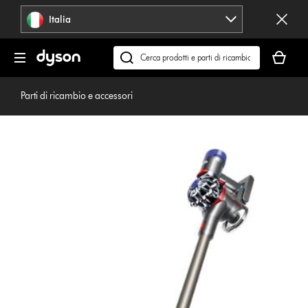
Salta
Italia
navigazione
Il
carrello
Cerca
è
su
vuoto
dyson.it
Parti di ricambio e accessori