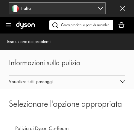
Salta
Italia
navigazione
Il
carrello
Cerca
è
su
vuoto
dyson.it
Risoluzione dei problemi
Informazioni sulla pulizia
Visualizza tutti i passaggi
Selezionare l'opzione appropriata
Pulizia di Dyson Cu-Beam