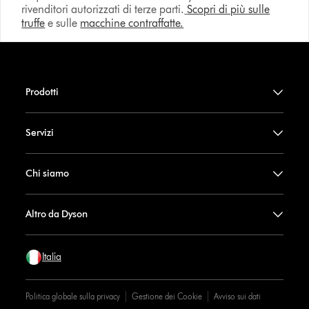
rivenditori autorizzati di terze parti.
Scopri di più sulle
truffe
e sulle
macchine contraffatte.
Prodotti
Servizi
Chi siamo
Altro da Dyson
Italia
Politica globale sulla privacy
Gestione dei Cookie
Avviso sui dati