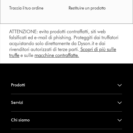
Traccia il tuo ordine
Restituire un prodotto
ATTENZIONE: evita prodotti contraffatti, siti web
falsificati ed e-mail di phishing. Proteggiti dai truffatori
acquistando solo direttamente da Dyson.it e dai
rivenditori autorizzati di terze parti.
Scopri di più sulle
truffe
e sulle
macchine contraffatte.
Prodotti
Servizi
Chi siamo