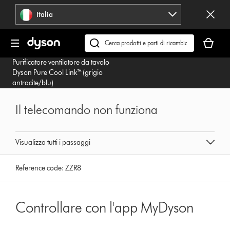
Salta
Italia
navigazione
Il
carrello
Cerca
è
su
Purificatore ventilatore da tavolo
vuoto
dyson.it
Dyson Pure Cool Link™ (grigio
antracite/blu)
Il telecomando non funziona
Visualizza tutti i passaggi
Reference code:
ZZR8
Controllare con l'app MyDyson