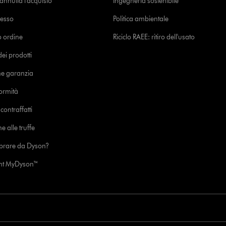
o annulla l'acquisto
Ingegneria sostenibile
cesso
Politica ambientale
uo ordine
Riciclo RAEE: ritiro dell'usato
i prodotti
ne garanzia
formità
ontraffatti
e alle truffe
prare da Dyson?
unt MyDyson™