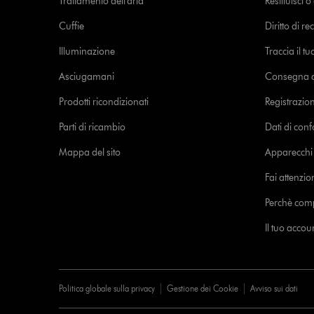
Trattamento dell'aria
Restituisci 
Cuffie
Diritto di re
Illuminazione
Traccia il t
Asciugamani
Consegna de
Prodotti ricondizionati
Registrazio
Parti di ricambio
Dati di con
Mappa del sito
Apparecchi c
Fai attenzion
Perchè com
Il tuo acco
Politica globale sulla privacy
Gestione dei Cookie
Avviso sui dati