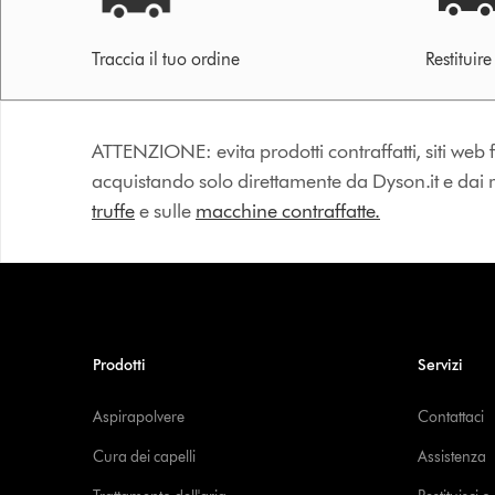
Traccia il tuo ordine
Restituir
ATTENZIONE: evita prodotti contraffatti, siti web fa
acquistando solo direttamente da Dyson.it e dai riv
truffe
e sulle
macchine contraffatte.
Prodotti
Servizi
Aspirapolvere
Contattaci
Cura dei capelli
Assistenza