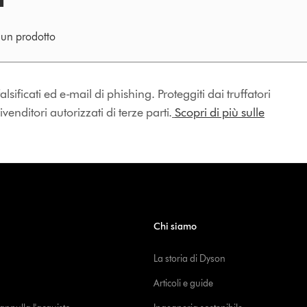
e un prodotto
lsificati ed e-mail di phishing. Proteggiti dai truffatori
enditori autorizzati di terze parti.
Scopri di più sulle
Chi siamo
La storia di Dyson
Articoli e guide