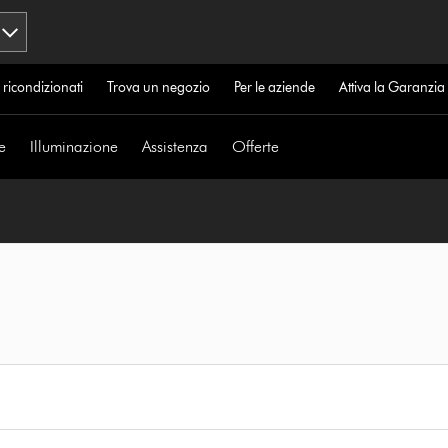
 ricondizionati
Trova un negozio
Per le aziende
Attiva la Garanzi
e
Illuminazione
Assistenza
Offerte