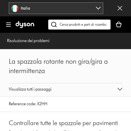
Salta
Italia
navigazione
Il
carrello
Cerca
è
su
vuoto
dyson.it
Risoluzione dei problemi
La spazzola rotante non gira/gira a
intermittenza
Visualizza tutti i passaggi
Reference code:
X2HH
Controllare tutte le spazzole per pavimenti