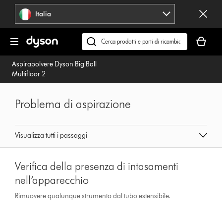
Salta
Italia
navigazione
Il
carrello
Cerca
è
su
Aspirapolvere Dyson Big Ball
vuoto
dyson.it
Multifloor 2
Problema di aspirazione
Visualizza tutti i passaggi
Verifica della presenza di intasamenti
nell’apparecchio
Rimuovere qualunque strumento dal tubo estensibile.