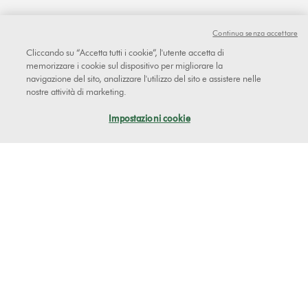
Continua senza accettare
Home
Assistenza
Cliccando su “Accetta tutti i cookie”, l'utente accetta di
memorizzare i cookie sul dispositivo per migliorare la
navigazione del sito, analizzare l'utilizzo del sito e assistere nelle
Come contattarci
nostre attività di marketing.
Visita le nostre
pagine di assistenza
per la risoluzione dei
Impostazioni cookie
problemi, video tutorial e altro ancora.
Traccia il tuo ordine
Restituire un prodotto
ATTENZIONE: evita prodotti contraffatti, siti web
falsificati ed e-mail di phishing. Proteggiti dai truffatori