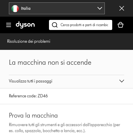
Salta
Italia
navigazione
Il
carrello
Cerca
è
su
vuoto
dyson.it
Risoluzione dei problemi
La macchina non si accende
Visualizza tutti i passaggi
Reference code:
ZD46
Prova la macchina
Rimuovere tutti gli strumenti e gli accessori dall’apparecchio (per
es. collo, spazzola, bocchetta a lancia, ecc.).