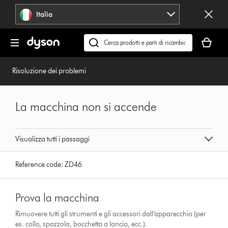
Salta
Italia
navigazione
Il
carrello
Cerca
è
su
vuoto
dyson.it
Risoluzione dei problemi
La macchina non si accende
Visualizza tutti i passaggi
Reference code:
ZD46
Prova la macchina
Rimuovere tutti gli strumenti e gli accessori dall’apparecchio (per
es. collo, spazzola, bocchetta a lancia, ecc.).