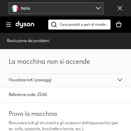
Salta
Italia
navigazione
Il
carrello
Cerca
è
su
vuoto
dyson.it
Risoluzione dei problemi
La macchina non si accende
Visualizza tutti i passaggi
Reference code:
ZD46
Prova la macchina
Rimuovere tutti gli strumenti e gli accessori dall’apparecchio (per
es. collo, spazzola, bocchetta a lancia, ecc.).