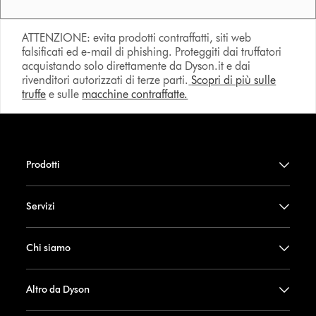
ATTENZIONE: evita prodotti contraffatti, siti web
falsificati ed e-mail di phishing. Proteggiti dai truffatori
acquistando solo direttamente da Dyson.it e dai
rivenditori autorizzati di terze parti.
Scopri di più sulle
truffe
e sulle
macchine contraffatte.
Prodotti
Servizi
Chi siamo
Altro da Dyson