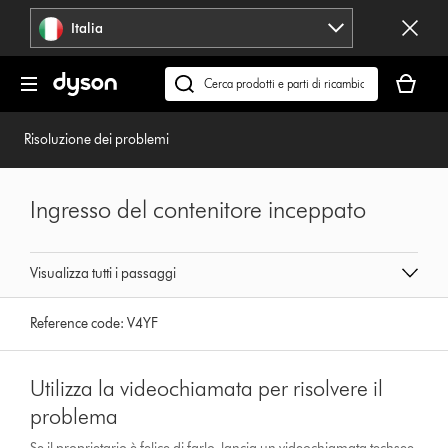
Salta
Italia
navigazione
Il
carrello
Cerca
è
su
vuoto
dyson.it
Risoluzione dei problemi
Ingresso del contenitore inceppato
Visualizza tutti i passaggi
Reference code:
V4YF
Utilizza la videochiamata per risolvere il
problema