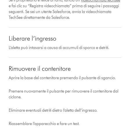
Se il proprietario è felice di farlo, lancia un
videochiamata techsee
e fai clic su “Registra videochiamata” prima di seguire i passaggi
seguenti. Se sei un utente Salesforce, avvia la videochiamata
TechSee direttamente da Salesforce.
Liberare l’ingresso
L’aletta può intasarsi a causa di accumuli di sporco e detriti.
Rimuovere il contenitore
Aprire la base del contenitore premendo il pulsante di sgancio.
Premere nuovamente il pulsante per rimuovere il contenitore dal
ciclone.
Eliminare eventuali detriti dietro l’aletta dell’ingresso.
Riassemblare l’apparecchio e fare un test.