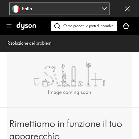
Salta
Italia
navigazione
Il
carrello
Cerca
è
su
vuoto
dyson.it
Risoluzione dei problemi
Rimettiamo in funzione il tuo
apparecchio