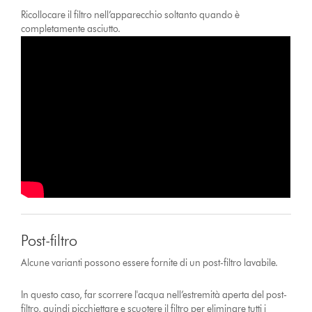
Ricollocare il filtro nell’apparecchio soltanto quando è
completamente asciutto.
Post-filtro
Alcune varianti possono essere fornite di un post-filtro lavabile.
In questo caso, far scorrere l'acqua nell’estremità aperta del post-
filtro, quindi picchiettare e scuotere il filtro per eliminare tutti i