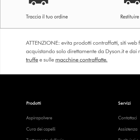
Traccia il tuo ordine
Restituir
ATTENZIONE: evita prodotti contraffatti, siti web fa
acquistando solo direttamente da Dyson.it e dai riv
truffe
e sulle
macchine contraffatte.
Prodotti
Servizi
Aspirapolvere
Contattaci
Cura dei capelli
Assistenza