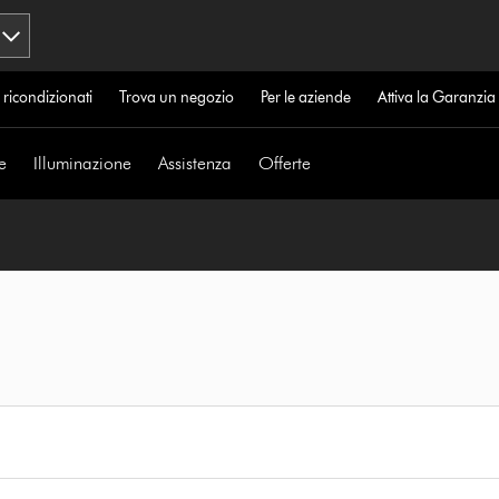
 ricondizionati
Trova un negozio
Per le aziende
Attiva la Garanzi
e
Illuminazione
Assistenza
Offerte