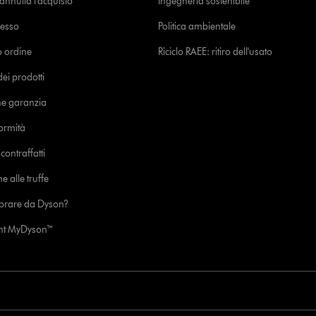
o annulla l'acquisto
Ingegneria sostenibile
cesso
Politica ambientale
uo ordine
Riciclo RAEE: ritiro dell'usato
i prodotti
ne garanzia
formità
ontraffatti
e alle truffe
prare da Dyson?
unt MyDyson™