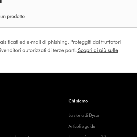
e un prodotto
lsificati ed e-mail di phishing. Proteggiti dai truffatori
enditori autorizzati di terze parti.
Scopri di più sulle
Chi siamo
La storia di Dyson
Articoli e guide