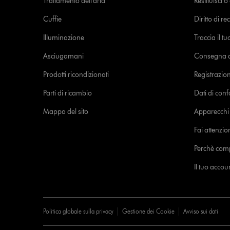
Trattamento dell'aria
Restituisci 
Cuffie
Diritto di re
Illuminazione
Traccia il t
Asciugamani
Consegna de
Prodotti ricondizionati
Registrazio
Parti di ricambio
Dati di con
Mappa del sito
Apparecchi c
Fai attenzion
Perchè com
Il tuo acco
Politica globale sulla privacy
Gestione dei Cookie
Avviso sui dati