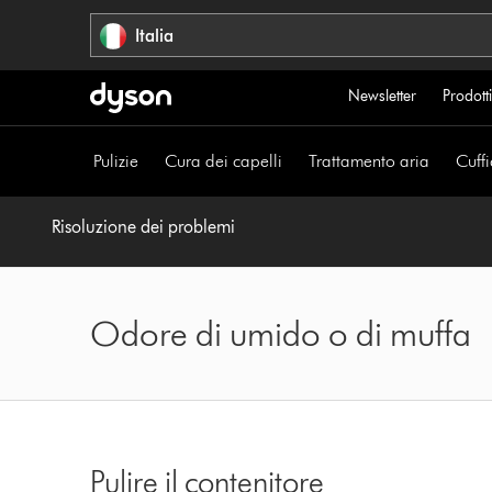
Salta
Italia
navigazione
Newsletter
Prodotti
Pulizie
Cura dei capelli
Trattamento aria
Cuffi
Risoluzione dei problemi
Odore di umido o di muffa
Pulire il contenitore