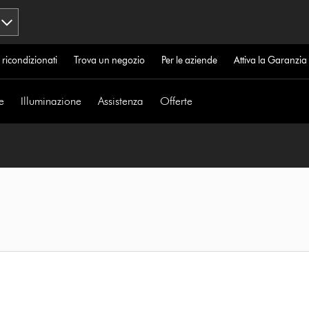
 ricondizionati
Trova un negozio
Per le aziende
Attiva la Garanzi
e
Illuminazione
Assistenza
Offerte