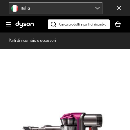
Salta
Italia
navigazione
Il
carrello
Cerca
è
su
vuoto
dyson.it
Parti di ricambio e accessori