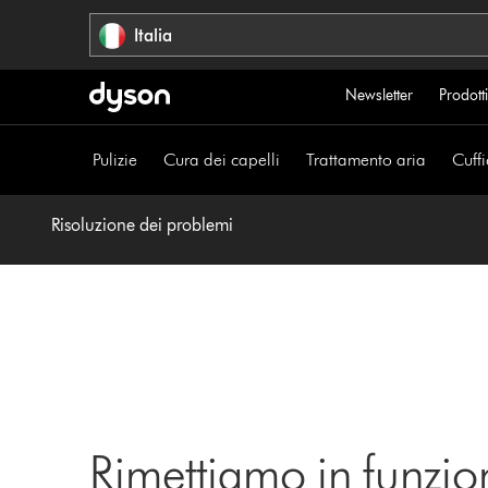
Salta
Italia
navigazione
Newsletter
Prodotti
Pulizie
Cura dei capelli
Trattamento aria
Cuffi
Risoluzione dei problemi
Rimettiamo in funzio