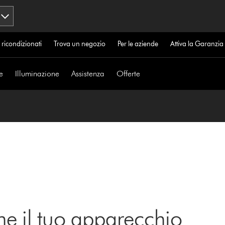
 ricondizionati
Trova un negozio
Per le aziende
Attiva la Garanzi
e
Illuminazione
Assistenza
Offerte
ne il tuo apparecchio