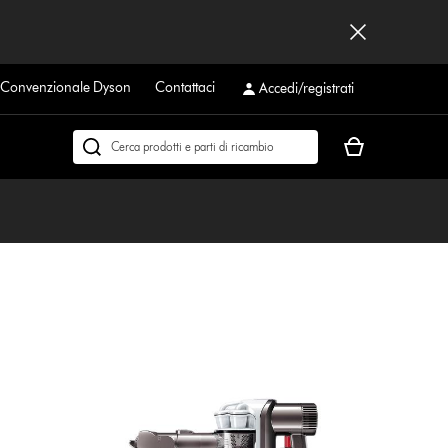
a Convenzionale Dyson
Contattaci
Accedi/registrati
Il
Cerca
carrello
su
è
dyson.it
vuoto