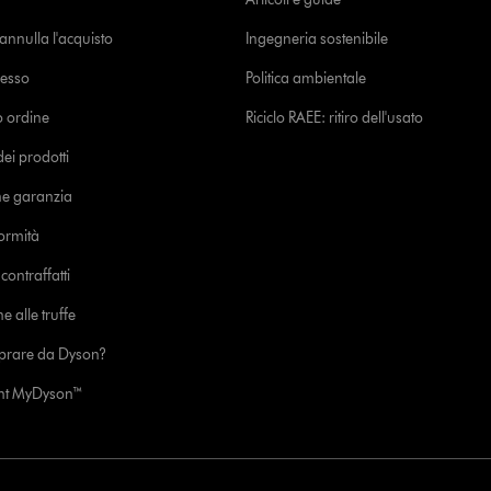
o annulla l'acquisto
Ingegneria sostenibile
cesso
Politica ambientale
uo ordine
Riciclo RAEE: ritiro dell'usato
i prodotti
ne garanzia
formità
ontraffatti
e alle truffe
prare da Dyson?
unt MyDyson™