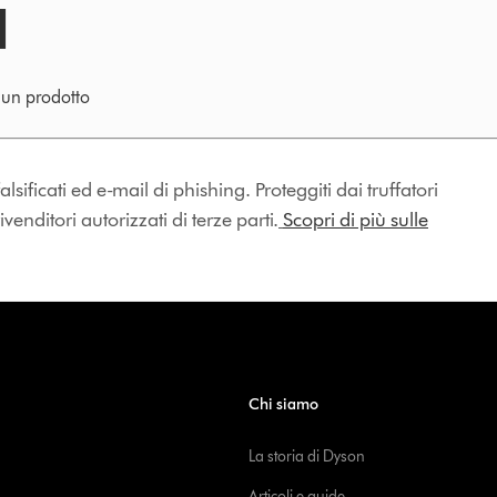
e un prodotto
lsificati ed e-mail di phishing. Proteggiti dai truffatori
enditori autorizzati di terze parti.
Scopri di più sulle
Chi siamo
La storia di Dyson
Articoli e guide