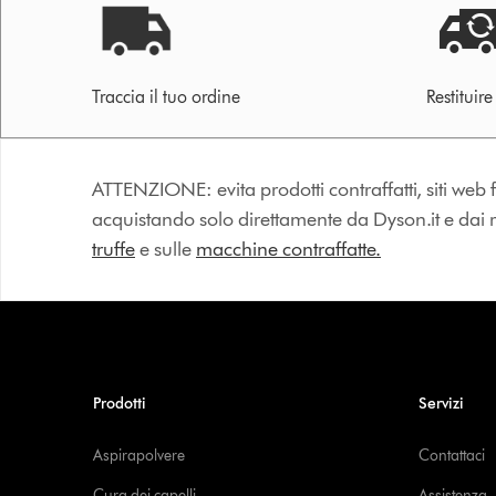
Traccia il tuo ordine
Restituir
ATTENZIONE: evita prodotti contraffatti, siti web fa
acquistando solo direttamente da Dyson.it e dai riv
truffe
e sulle
macchine contraffatte.
Prodotti
Servizi
Aspirapolvere
Contattaci
Cura dei capelli
Assistenza