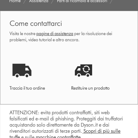
Home
Assistenza
Parti di ricambio e accessori
Come contattarci
Visita le nostre
pagine di assistenza
per la risoluzione dei
problemi, video tutorial e altro ancora.
Traccia il tuo ordine
Restituire un prodotto
ATTENZIONE: evita prodotti contraffatti, siti web
falsificati ed e-mail di phishing. Proteggiti dai truffatori
acquistando solo direttamente da Dyson.it e dai
rivenditori autorizzati di terze parti.
Scopri di più sulle
truffe
e sulle
macchine contraffatte.