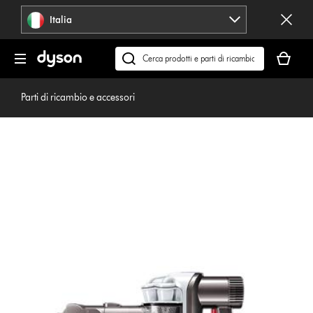
Salta
Italia
navigazione
Il
carrello
Cerca
è
su
vuoto
dyson.it
Parti di ricambio e accessori