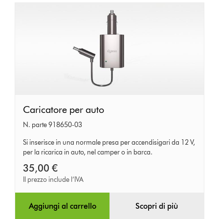
Caricatore
Caricatore per auto
per
N. parte 918650-03
auto
Si inserisce in una normale presa per accendisigari da 12 V,
per la ricarica in auto, nel camper o in barca.
35,00 €
Il prezzo include l’IVA
Aggiungi al carrello
Scopri di più