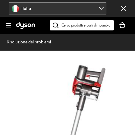
Salta
Italia
navigazione
Il
carrello
Cerca
è
su
vuoto
dyson.it
Risoluzione dei problemi