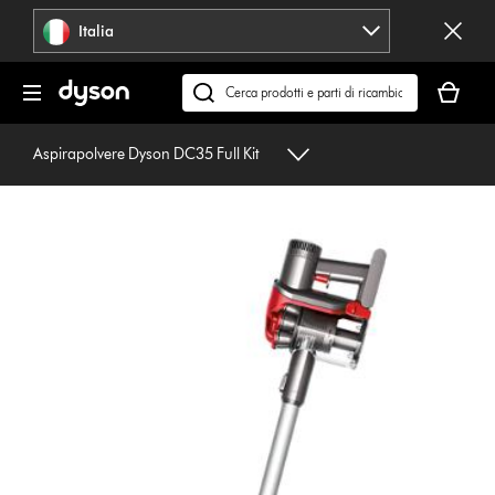
Salta
Italia
navigazione
Il
carrello
Cerca
è
su
vuoto
dyson.it
Aspirapolvere Dyson DC35 Full Kit