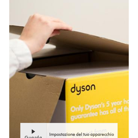
Video
Apri
Transcript
trascrizione
video
Impostazione del tuo apparecchio
Guarda