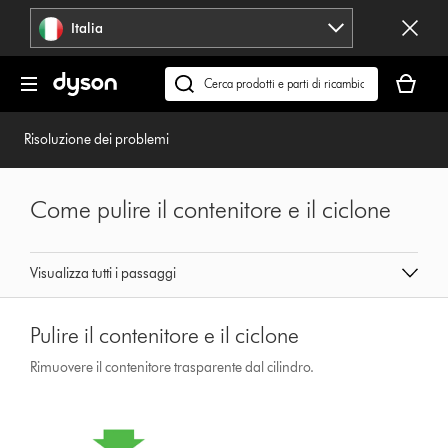
Salta
Italia
navigazione
Il
carrello
Cerca
è
su
vuoto
dyson.it
Risoluzione dei problemi
Come pulire il contenitore e il ciclone
Visualizza tutti i passaggi
Pulire il contenitore e il ciclone
Rimuovere il contenitore trasparente dal cilindro.