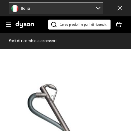
Salta
Italia
navigazione
Il
carrello
Cerca
è
su
vuoto
dyson.it
Parti di ricambio e accessori