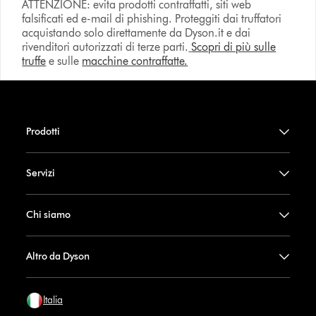
ATTENZIONE: evita prodotti contraffatti, siti web
falsificati ed e-mail di phishing. Proteggiti dai truffatori
acquistando solo direttamente da Dyson.it e dai
rivenditori autorizzati di terze parti.
Scopri di più sulle
truffe
e sulle
macchine contraffatte.
Prodotti
Servizi
Chi siamo
Altro da Dyson
Italia