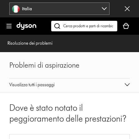
Salta
Italia
navigazione
Il
carrello
Cerca
è
su
vuoto
dyson.it
Risoluzione dei problemi
Problemi di aspirazione
Visualizza tutti i passaggi
Dove è stato notato il
peggioramento delle prestazioni?