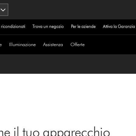
 ricondizionati
Trova un negozio
Per le aziende
Attiva la Garanzi
e
Illuminazione
Assistenza
Offerte
ne il tuo apparecchio