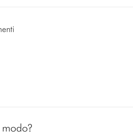
menti
ro modo?