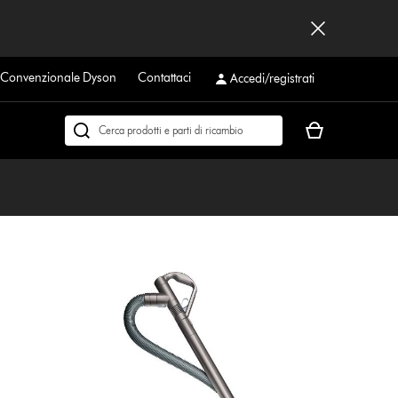
a Convenzionale Dyson
Contattaci
Accedi/registrati
Il
Cerca
carrello
su
è
dyson.it
vuoto