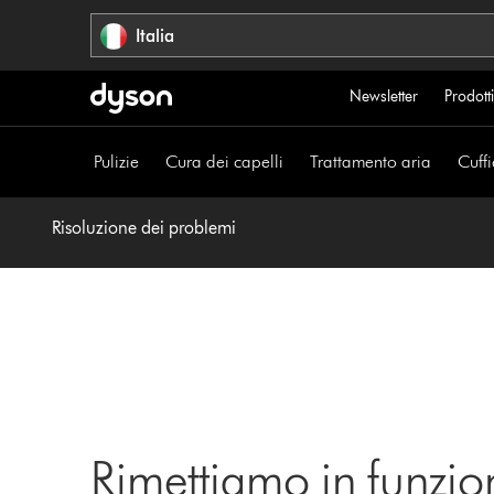
Salta
Italia
navigazione
Newsletter
Prodotti
Pulizie
Cura dei capelli
Trattamento aria
Cuffi
Risoluzione dei problemi
Rimettiamo in funzio