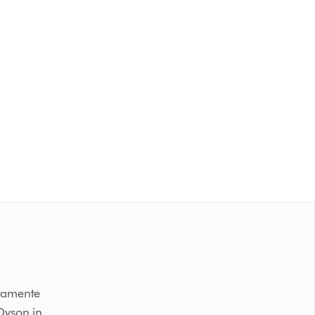
ttamente
 Dyson in