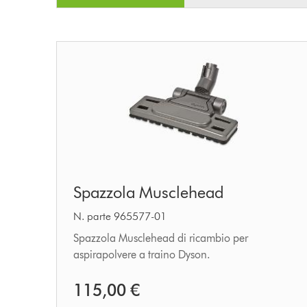
Spazzola
Spazzola Musclehead
Musclehead
N. parte 965577-01
Spazzola Musclehead di ricambio per
aspirapolvere a traino Dyson.
115,00 €