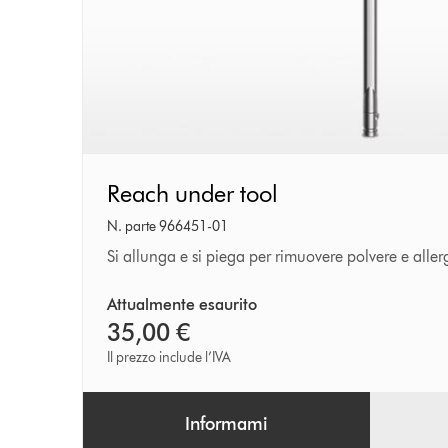
Reach
Reach under tool
under
N. parte 966451-01
tool
Si allunga e si piega per rimuovere polvere e allerge
Attualmente esaurito
35,00 €
Il prezzo include l’IVA
Informami