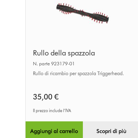
Rullo
Rullo della spazzola
della
spazzola
N. parte 923179-01
Rullo di ricambio per spazzola Triggerhead.
35,00 €
Il prezzo include l’IVA
Aggiungi al carrello
Scopri di più