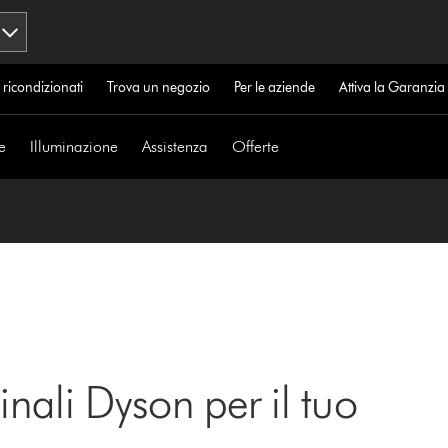
 ricondizionati
Trova un negozio
Per le aziende
Attiva la Garanzi
e
Illuminazione
Assistenza
Offerte
inali Dyson per il tuo