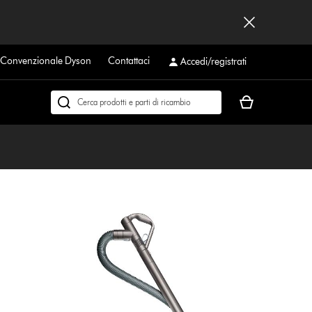
a Convenzionale Dyson
Contattaci
Accedi/registrati
Il
Cerca
carrello
su
è
dyson.it
vuoto