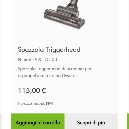
Spazzola
Spazzola Triggerhead
Triggerhead
N. parte 923181-03
Spazzola Triggerhead di ricambio per
aspirapolvere a traino Dyson.
115,00 €
Il prezzo include l’IVA
Aggiungi al carrello
Scopri di più