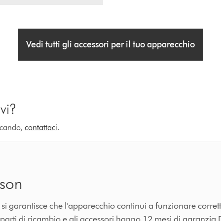
Vedi tutti gli accessori per il tuo apparecchio
vi?
ercando,
contattaci
.
yson
n si garantisce che l'apparecchio continui a funzionare corre
e parti di ricambio e gli accessori hanno 12 mesi di garanzia