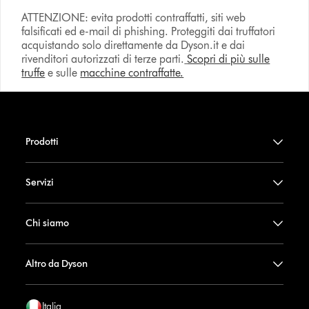
ATTENZIONE: evita prodotti contraffatti, siti web
falsificati ed e-mail di phishing. Proteggiti dai truffatori
acquistando solo direttamente da Dyson.it e dai
rivenditori autorizzati di terze parti.
Scopri di più sulle
truffe
e sulle
macchine contraffatte.
Prodotti
Servizi
Chi siamo
Altro da Dyson
Italia