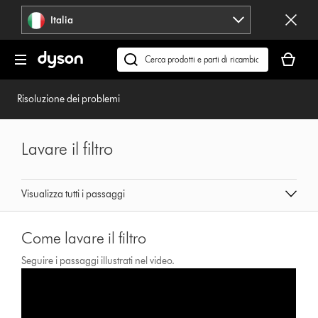
Salta
Italia
navigazione
Il
carrello
Cerca
è
su
vuoto
dyson.it
Risoluzione dei problemi
Lavare il filtro
Visualizza tutti i passaggi
Come lavare il filtro
Seguire i passaggi illustrati nel video.