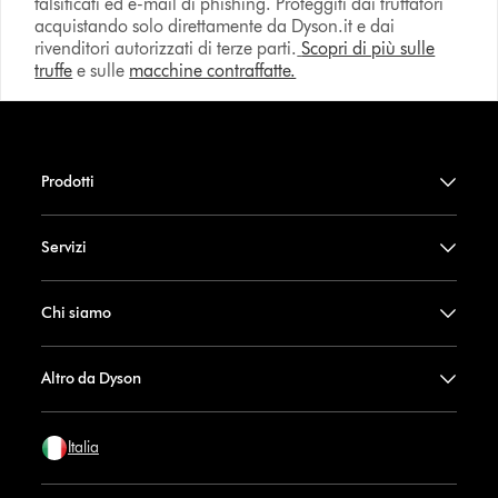
falsificati ed e-mail di phishing. Proteggiti dai truffatori
acquistando solo direttamente da Dyson.it e dai
rivenditori autorizzati di terze parti.
Scopri di più sulle
truffe
e sulle
macchine contraffatte.
Prodotti
Servizi
Chi siamo
Altro da Dyson
Italia