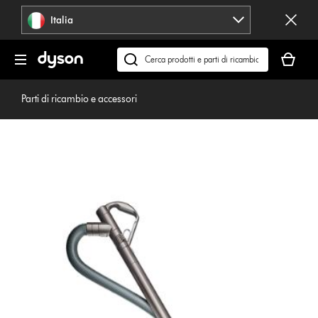
Salta
Italia
navigazione
Il
carrello
Cerca
è
su
vuoto
dyson.it
Parti di ricambio e accessori