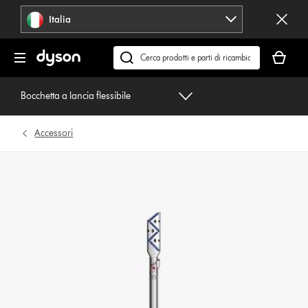
Salta
Italia
navigazione
Il
carrello
Cerca
è
su
vuoto
dyson.it
Bocchetta a lancia flessibile
Accessori