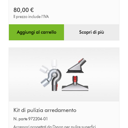
precisione
80,00 €
Il prezzo include l’IVA
Aggiungi al carrello
Scopri di più
Kit
Kit di pulizia arredamento
di
N. parte 972204-01
pulizia
Accessori progettati da Dyson per pulire superfici