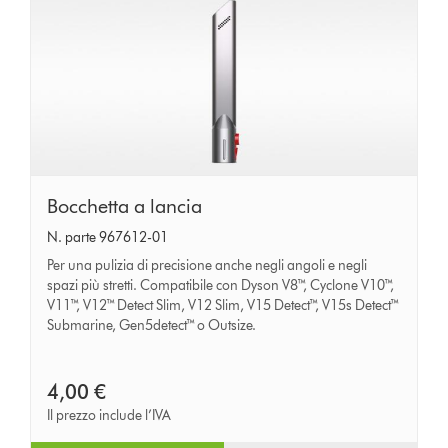
Bocchetta
Bocchetta a lancia
a
N. parte 967612-01
lancia
Per una pulizia di precisione anche negli angoli e negli
spazi più stretti. Compatibile con Dyson V8™, Cyclone V10™,
V11™, V12™ Detect Slim, V12 Slim, V15 Detect™, V15s Detect™
Submarine, Gen5detect™ o Outsize.
4,00 €
Il prezzo include l’IVA