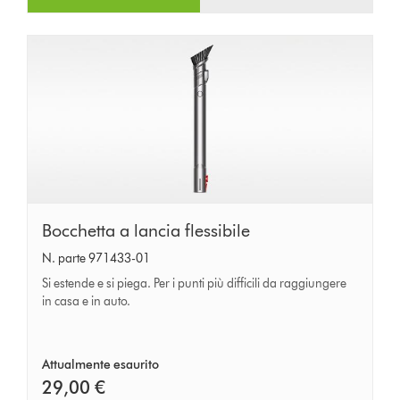
Bocchetta
Bocchetta a lancia flessibile
a
N. parte 971433-01
lancia
Si estende e si piega. Per i punti più difficili da raggiungere
flessibile
in casa e in auto.
Attualmente esaurito
29,00 €