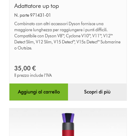
Adattatore
Adattatore up top
up
N. parte 971431-01
top
Combinato con altri accessori Dyson fornisce una
maggiore lunghezza per raggiungere i punti difficili.
Compatibile con Dyson V8™, Cyclone V10™, V11™, V12™
Detect Slim, V12 Slim, V15 Detect™, V15s Detect™ Submarine
o Outsize.
35,00 €
Il prezzo include l’IVA
Aggiungi al carrello
Scopri di più