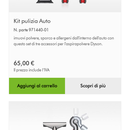
Kit
Kit pulizia Auto
pulizia
N. parte 971440-01
Auto
imuovi polvere, sporco e allergeni dall'interno dell'auto con
questo set di tre accessori per l'aspirapolvere Dyson.
65,00 €
Il prezzo include l’IVA
Aggiungi al carrello
Scopri di più