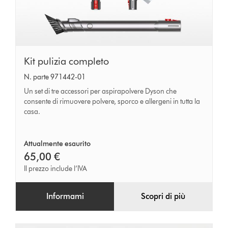
Kit
Kit pulizia completo
pulizia
N. parte 971442-01
completo
Un set di tre accessori per aspirapolvere Dyson che
consente di rimuovere polvere, sporco e allergeni in tutta la
casa.
Attualmente esaurito
65,00 €
Il prezzo include l’IVA
Informami
Scopri di più