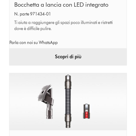
Bocchetta
Bocchetta a lancia con LED integrato
a
N. parte 971434-01
lancia
Ti aiuta a raggiungere gli spazi poco illuminati e ristretti
con
dove è difficile pulire.
LED
Parla con noi su WhatsApp
integrato
Scopri di più