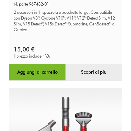
Multifunzione
N. parte 967482-01
2 accessori in 1: spazzola e bocchetta larga. Compatibile
con Dyson V8™, Cyclone V10™, V11™, V12™ Detect Slim, V12
Slim, V15 Detect™, V15s Detect™ Submarine, Gen5detect™ o
Outsize.
15,00 €
Il prezzo include l’IVA
Aggiungi al carrello
Scopri di più