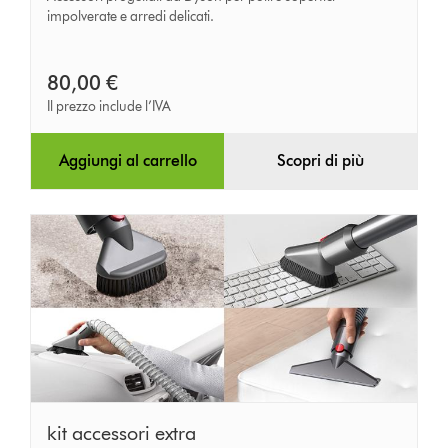
arredamento
impolverate e arredi delicati.
80,00 €
Il prezzo include l’IVA
Aggiungi al carrello
Scopri di più
kit
kit accessori extra