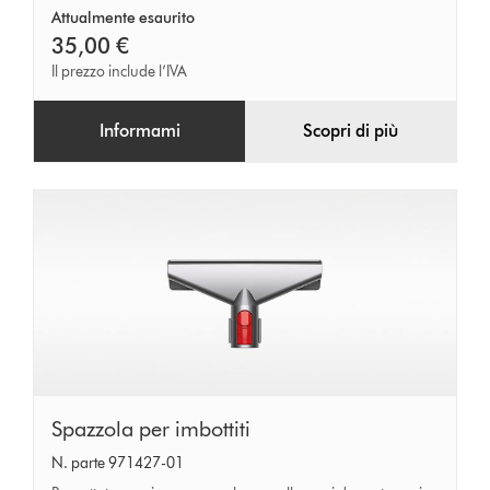
Attualmente esaurito
35,00 €
Il prezzo include l’IVA
Informami
Scopri di più
Spazzola
Spazzola per imbottiti
per
N. parte 971427-01
imbottiti