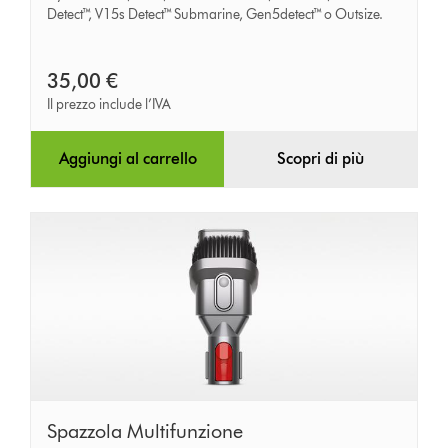
spazi
Detect™, V15s Detect™ Submarine, Gen5detect™ o Outsize.
ristretti
35,00 €
Il prezzo include l’IVA
Aggiungi al carrello
Scopri di più
Spazzola
Spazzola Multifunzione