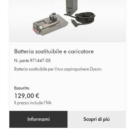
Batteria
Batteria sostituibile e caricatore
sostituibile
N. parte 971447-05
e
Batteria sostituibile per il tuo aspirapolvere Dyson.
caricatore
Esaurito
129,00 €
Il prezzo include l’IVA
Informami
Scopri di più