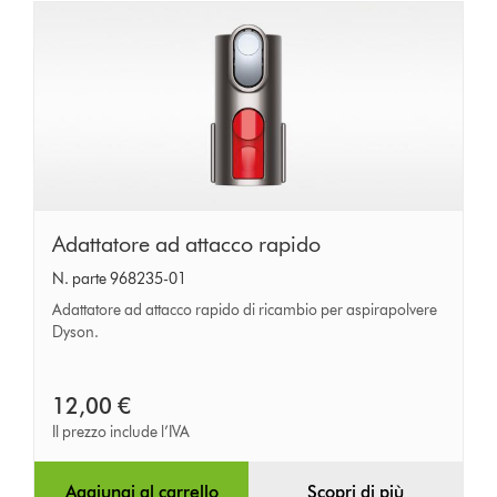
Adattatore
Adattatore ad attacco rapido
ad
N. parte 968235-01
attacco
Adattatore ad attacco rapido di ricambio per aspirapolvere
rapido
Dyson.
12,00 €
Il prezzo include l’IVA
Aggiungi al carrello
Scopri di più