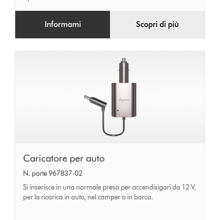
Informami
Scopri di più
Caricatore
Caricatore per auto
per
N. parte 967837-02
auto
Si inserisce in una normale presa per accendisigari da 12 V,
per la ricarica in auto, nel camper o in barca.