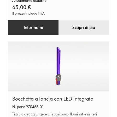
Attualmente esaurito
65,00 €
Il prezzo include l’IVA
Informami
Scopri di più
Bocchetta
Bocchetta a lancia con LED integrato
a
N. parte 970466-01
lancia
Ti aiuta a raggiungere gli spazi poco illuminati e ristretti