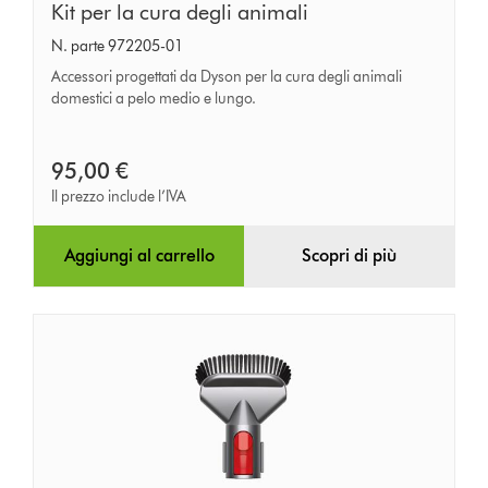
Kit
Kit per la cura degli animali
per
N. parte 972205-01
la
Accessori progettati da Dyson per la cura degli animali
cura
domestici a pelo medio e lungo.
degli
animali
95,00 €
Il prezzo include l’IVA
Aggiungi al carrello
Scopri di più