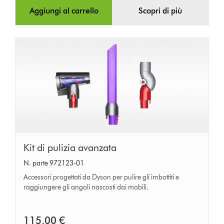
Aggiungi al carrello
Scopri di più
Kit
Kit di pulizia avanzata
di
N. parte 972123-01
pulizia
Accessori progettati da Dyson per pulire gli imbottiti e
avanzata
raggiungere gli angoli nascosti dai mobili.
115,00 €