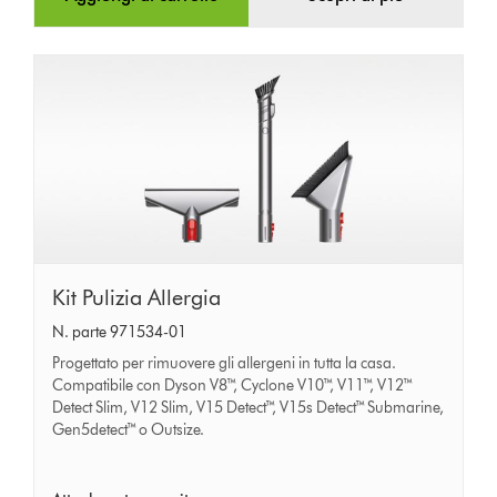
Kit
Kit Pulizia Allergia
Pulizia
N. parte 971534-01
Allergia
Progettato per rimuovere gli allergeni in tutta la casa.
Compatibile con Dyson V8™, Cyclone V10™, V11™, V12™
Detect Slim, V12 Slim, V15 Detect™, V15s Detect™ Submarine,
Gen5detect™ o Outsize.