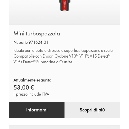
Mini
Mini turbospazzola
turbospazzola
N. parte 971624-01
Ideale per la pulizia di piccole superfici, tappezzerie e scale.
Compatibile con Dyson Cyclone V10™, V11™, V15 Detect™,
V15s Detect™ Submarine o Outsize.
Attualmente esaurito
53,00 €
Il prezzo include l’IVA
Informami
Scopri di più