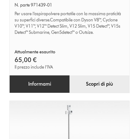
accessori
N. parte 971439-01
extra
Per usare l’aspirapolvere portatile con la massima praticità
su superfici diverse.Compatibile con Dyson V8™, Cyclone
V10™, V11™, V12™ Detect Slim, V12 Slim, V15 Detect™, V15s
Detect™ Submarine, Gen5detect™ o Outsize.
Attualmente esaurito
65,00 €
Il prezzo include l’IVA
Informami
Scopri di più