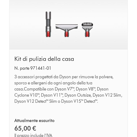
Kit
Kit di pulizia della casa
di
N. parte 971441-01
pulizia
3 accessori progettati da Dyson per rimuove la polvere,
della
sporco e allergeni da ogni angolo della tua
casa.Compatibile con Dyson V7™, Dyson V8™, Dyson
casa
Cyclone V10™, Dyson V11™, Dyson Outsize, Dyson V12 Slim,
Dyson V12 Detect™ Slim o Dyson V15™ Detect™.
Attualmente esaurito
65,00 €
Il prezzo include l’IVA