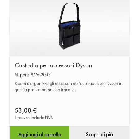
Custodia
Custodia per accessori Dyson
per
N. parte 965530-01
accessori
Riponi e organizza gli accessori dell'aspirapolvere Dyson in
Dyson
questa pratica borsa con tracolla.
53,00 €
Il prezzo include l’IVA
Aggiungi al carrello
Scopri di più