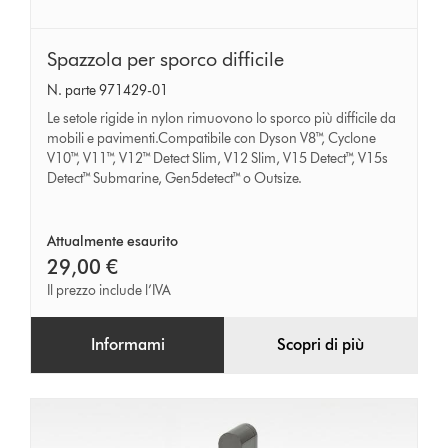
Spazzola
Spazzola per sporco difficile
per
N. parte 971429-01
sporco
Le setole rigide in nylon rimuovono lo sporco più difficile da
difficile
mobili e pavimenti.Compatibile con Dyson V8™, Cyclone
V10™, V11™, V12™ Detect Slim, V12 Slim, V15 Detect™, V15s
Detect™ Submarine, Gen5detect™ o Outsize.
Attualmente esaurito
29,00 €
Il prezzo include l’IVA
Informami
Scopri di più