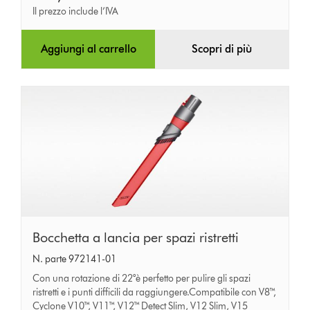
Il prezzo include l’IVA
Aggiungi al carrello
Scopri di più
Bocchetta
Bocchetta a lancia per spazi ristretti
a
N. parte 972141-01
lancia
Con una rotazione di 22°è perfetto per pulire gli spazi
per
ristretti e i punti difficili da raggiungere.Compatibile con V8™,
Cyclone V10™, V11™, V12™ Detect Slim, V12 Slim, V15