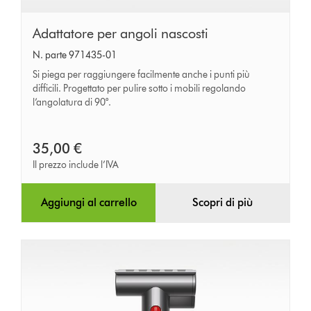
Adattatore
Adattatore per angoli nascosti
per
N. parte 971435-01
angoli
Si piega per raggiungere facilmente anche i punti più
nascosti
difficili. Progettato per pulire sotto i mobili regolando
l’angolatura di 90°.
35,00 €
Il prezzo include l’IVA
Aggiungi al carrello
Scopri di più