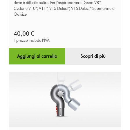
con
dove è difficile pulire. Per l'aspirapolvere Dyson V8™,
Cyclone V10™, V11™, V15 Detect™, V15 Detect™ Submarine o
LED
Outsize.
integrato
40,00 €
Il prezzo include l’IVA
Aggiungi al carrello
Scopri di più