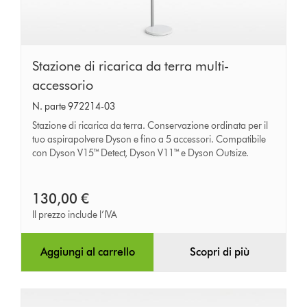
Stazione
Stazione di ricarica da terra multi-
di
accessorio
ricarica
N. parte 972214-03
da
Stazione di ricarica da terra. Conservazione ordinata per il
terra
tuo aspirapolvere Dyson e fino a 5 accessori. Compatibile
con Dyson V15™ Detect, Dyson V11™ e Dyson Outsize.
multi-
accessorio
130,00 €
Il prezzo include l’IVA
Aggiungi al carrello
Scopri di più