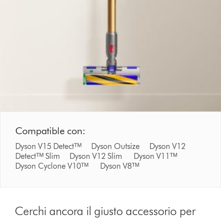
Compatible con:
Dyson V15 Detectᵀᴹ Dyson Outsize Dyson V12
Detectᵀᴹ Slim Dyson V12 Slim Dyson V11ᵀᴹ
Dyson Cyclone V10ᵀᴹ Dyson V8ᵀᴹ
Cerchi ancora il giusto accessorio per