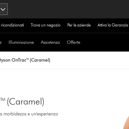
 ricondizionati
Trova un negozio
Per le aziende
Attiva la Garanzi
e
Illuminazione
Assistenza
Offerte
 Dyson OnTrac™ (Caramel)
c™ (Caramel)
ma morbidezza e un'esperienza