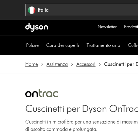
Salta
Italia
navigazione
Newsletter
Prodotti
Pulizie
Cura dei capelli
Trattamento aria
Cuffi
Home
Assistenza
Accessori
Cuscinetti per
Cuscinetti per Dyson OnTra
Cuscinetti in microfibra per una sensazione di massi
di ascolto commoda e prolungata.