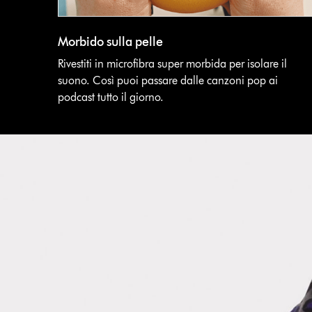
Morbido sulla pelle
Rivestiti in microfibra super morbida per isolare il
suono. Così puoi passare dalle canzoni pop ai
podcast tutto il giorno.
This
is
a
carousel
with
slides.
Use
Next
and
Previous
buttons