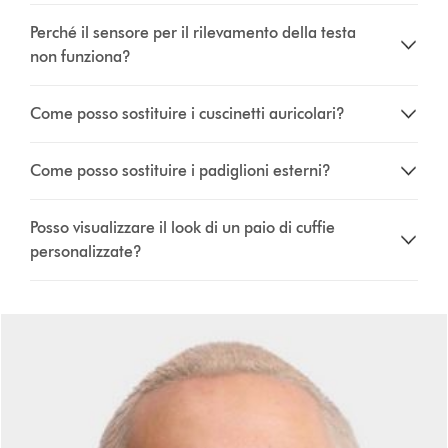
Perché il sensore per il rilevamento della testa
non funziona?
Come posso sostituire i cuscinetti auricolari?
Come posso sostituire i padiglioni esterni?
Posso visualizzare il look di un paio di cuffie
personalizzate?
This
is
a
carousel
with
slides.
Use