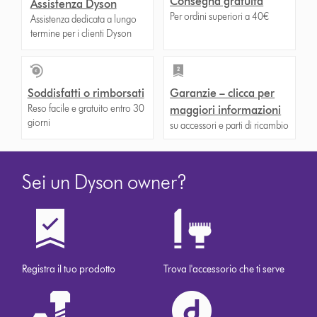
Consegna gratuita
Assistenza Dyson
Per ordini superiori a 40€
Assistenza dedicata a lungo
termine per i clienti Dyson
Soddisfatti o rimborsati
Garanzie – clicca per
Reso facile e gratuito entro 30
maggiori informazioni
giorni
su accessori e parti di ricambio
Sei un Dyson owner?
Registra il tuo prodotto
Trova l'accessorio che ti serve