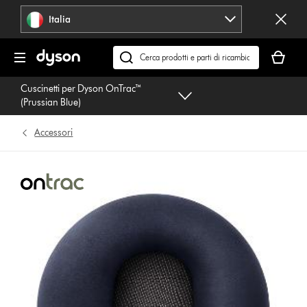
Salta
Italia
navigazione
Il
carrello
Cerca
è
su
Cuscinetti per Dyson OnTrac™
vuoto
dyson.it
(Prussian Blue)
Accessori