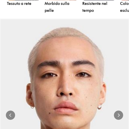
Tessuto a rete
Morbido sulla
Resistente nel
Colo
pelle
tempo
escl
This
is
a
carousel
with
slides.
Use
Next
and
Previous
buttons
to
navigate,
or
jump
to
a
slide
with