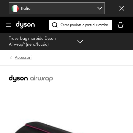
Salta
Italia
navigazione
Il
carrello
Cerca
è
su
Travel bag morbida Dyson
vuoto
dyson.it
Airwrap™ (nero/fucsia)
Accessori