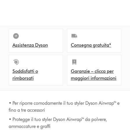
o
n
s
Assistenza Dyson
Consegna gratuita*
Soddisfatti o
Garanzie – clicca per
rimborsati
maggiori informazioni
• Per riporre comodamente il tuo styler Dyson Airwrap™ e
fino a tre accessori
• Protegge il tuo styler Dyson Airwrap™ da polvere,
ammaccature e graffi