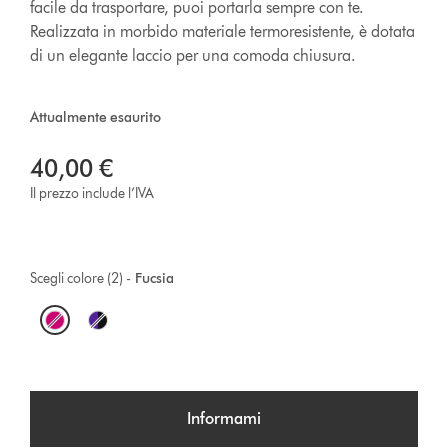
facile da trasportare, puoi portarla sempre con te.
Realizzata in morbido materiale termoresistente, è dotata
di un elegante laccio per una comoda chiusura.
Attualmente esaurito
40,00 €
Il prezzo include l’IVA
Scegli colore (2) -
Fucsia
O
p
t
Informami
i