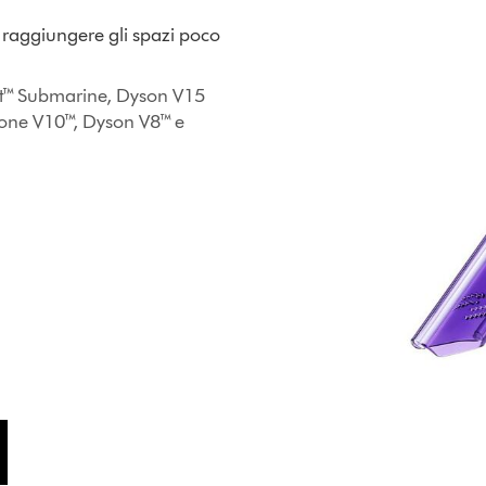
a raggiungere gli spazi poco
ct™ Submarine, Dyson V15
lone V10™, Dyson V8™ e