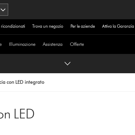
 ricondizionati
Trova un negozio
Per le aziende
Attiva la Garanzi
e
Illuminazione
Assistenza
Offerte
cia con LED integrato
con LED