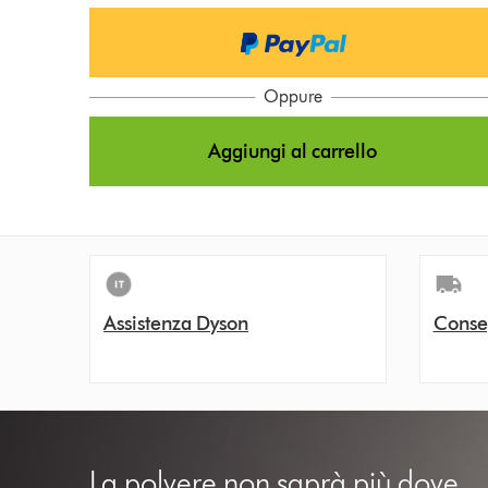
Oppure
Aggiungi al carrello
Assistenza Dyson
Conse
La polvere non saprà più dove