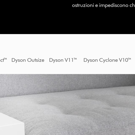
ostruzioni e impediscono che 
etect™ Dyson Outsize Dyson V11™ Dyson Cyclone V1