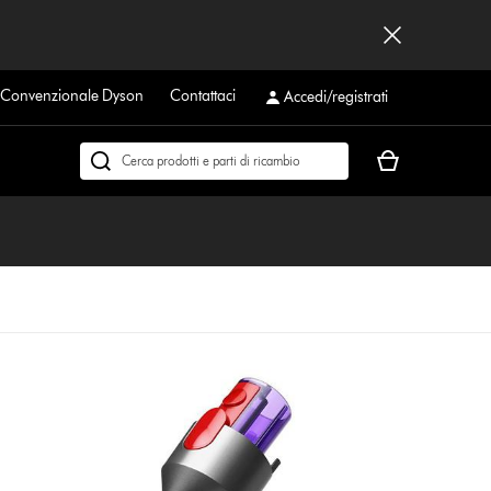
a Convenzionale Dyson
Contattaci
Accedi/registrati
Il
Cerca
carrello
su
è
dyson.it
vuoto