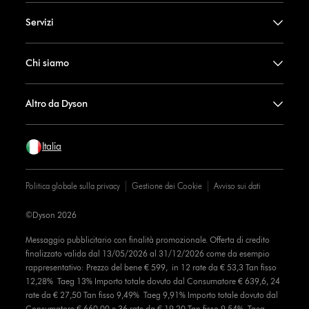
Servizi
Chi siamo
Altro da Dyson
Italia
Politica globale sulla privacy
Gestione dei Cookie
Avviso sui dati
©Dyson 2026
Messaggio pubblicitario con finalità promozionale. Offerta di credito
finalizzato valida dal 13/05/2026 al 31/12/2026 come da esempio
rappresentativo: Prezzo del bene € 599, in 12 rate da € 53,3 Tan fisso
12,28% Taeg 13% Importo totale dovuto dal Consumatore € 639,6, 24
rate da € 27,50 Tan fisso 9,49% Taeg 9,91% Importo totale dovuto dal
Consumatore € 660,00 e 36 rate da € 19,20 Tan fisso 9,54% Taeg